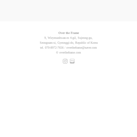
Over the Frame
9, Wiryesunhwan-ro 4-gil, Sujeong-gu,
Seongnam-si, Gyeonggi-do, Republic of Korea
tel. 070-8972-7656 / overtheframe@naver.com
©
overtheframe.com