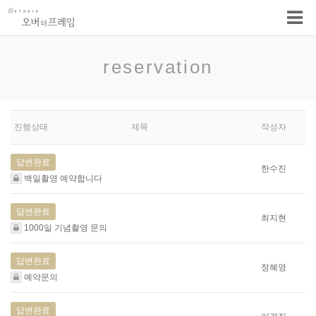
reservation
진행상태
제목
작성자
답변완료
한수진
백일촬영 예약합니다
답변완료
최지현
1000일 기념촬영 문의
답변완료
정혜영
예약문의
답변완료