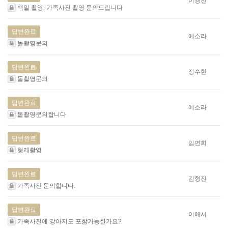
이경진
백일 촬영, 가족사진 촬영 문의드립니다
답변완료
예소라
돌촬영문의
답변완료
정수현
돌촬영문의
답변완료
예소라
돌촬영문의합니다
답변완료
임연희
형제촬영
답변완료
김형진
가족사진 문의합니다.
답변완료
이해서
가족사진에 강아지도 포함가능한가요?