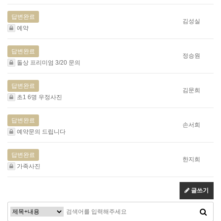
답변완료
김성실
예약
답변완료
정승원
돌상 프리미엄 3/20 문의
답변완료
김문희
초1 6명 우정사진
답변완료
손서희
예약문의 드립니다
답변완료
한지희
가족사진
글쓰기