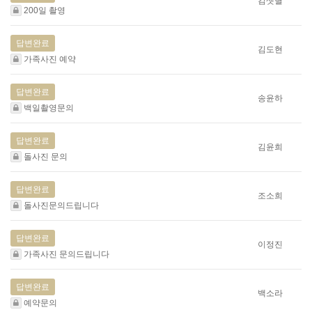
김샛별
200일 촬영
답변완료
김도현
가족사진 예약
답변완료
송윤하
백일촬영문의
답변완료
김윤희
돌사진 문의
답변완료
조소희
돌사진문의드립니다
답변완료
이정진
가족사진 문의드립니다
답변완료
백소라
예약문의