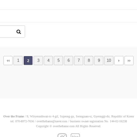
1
3
4
5
6
7
8
9
10
2
Over the Frame
/
9, Wiryesunhwan-ro 4-gil, Sujeong-gu,
Seongnam-si, Gyeonggi-do, Republic of Korea
tel. 070-8972-7656 / overtheframe@naver.com
/ business owner registration No. 144-02-16238
Copyright
©
overtheframe.com
All Rights Reserved.