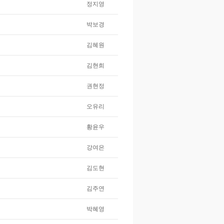
정지영
박보경
김혜원
김현희
권현정
오유리
황윤우
강여은
김도현
김주연
박혜영